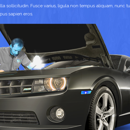
ulla sollicitudin. Fusce varius, ligula non tempus aliquam, nunc t
mpus sapien eros.