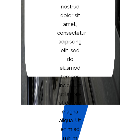
nostrud
dolor sit
amet,
consectetur
adipiscing
elit, sed
do
eiusmod
tempor
incididunt
ut labore
et dolore
magna
aliqua. Ut
enim ad
minim