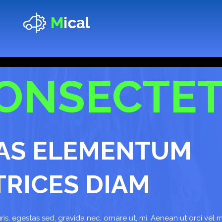
ONSECTE
AS ELEMENTUM
TRICES DIAM
ris, egestas sed, gravida nec, ornare ut, mi. Aenean ut orci vel 